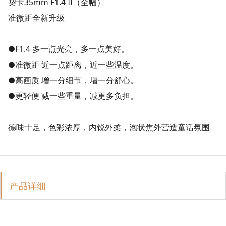
契卡35mm F1.4 II（全幅）
准微距全新升级
●F1.4 多一点光亮，多一点美好。
●准微距 近一点距离，近一些温度。
●高画质 增一分细节，增一分舒心。
●更轻便 减一些重量，减更多负担。
德味十足，色彩浓厚，内锐外柔，泡状焦外营造童话氛围
产品详细